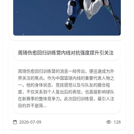
周琦伤愈回归训练营内线对抗强度提升引关注
周琦伤愈回归训练营的消息一经传出，便迅速成为外
界关注的焦点。作为中国篮球内线的重要代表人物之
一，他的身体状态、竞技感觉以及与队友的磨合程
度，不仅关系到个人复出后的表现，也直接影响球队
在新赛季的整体竞争力。此次回归训练营，最引人注
目的并不是简...
2026-07-09
126