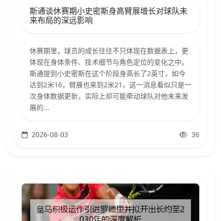
斯通谈休赛期小史密斯身高臂展增长对球队未
来布局的深远影响
休赛期里，球员的成长往往不只体现在数据表上，更
体现在身体条件、技术细节与角色定位的变化之中。
斯通提到小史密斯在这个阶段身高长了2英寸，如今
达到2米16，臂展也来到2米21，这一消息看似只是一
次身体数据更新，实际上却可能牵动球队对他未来发
展的...
2026-08-03
36