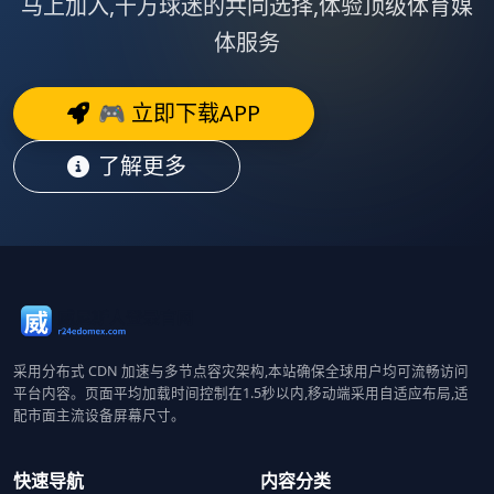
马上加入,千万球迷的共同选择,体验顶级体育媒
体服务
🎮 立即下载APP
了解更多
采用分布式 CDN 加速与多节点容灾架构,本站确保全球用户均可流畅访问
平台内容。页面平均加载时间控制在1.5秒以内,移动端采用自适应布局,适
配市面主流设备屏幕尺寸。
快速导航
内容分类