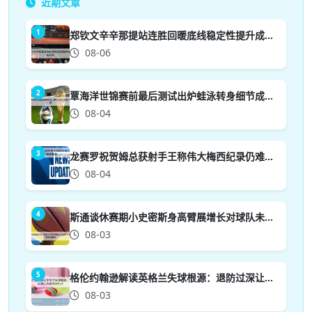
近期文章
1
郑钦文辛辛那提站连胜回暖底线稳定性提升成关键
08-06
2
覃海洋世锦赛前最后测试出炉蛙泳转身细节成关键
08-04
3
龙赛罗祝贺姆总获射手王称伟大梅西纪录仍难被超越
08-04
4
斯通谈休赛期小史密斯身高臂展增长对球队未来布局的深远影响
08-03
5
格伦约翰逊解读英格兰失球根源：退防过深让恩佐抓住机会
08-03