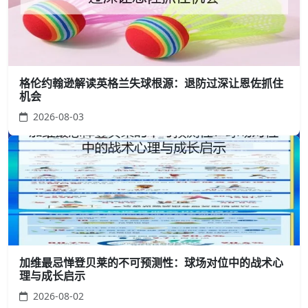
格伦约翰逊解读英格兰失球根源：退防过深让恩佐抓住
机会
2026-08-03
加维最忌惮登贝莱的不可预测性：球场对位中的战术心
理与成长启示
2026-08-02