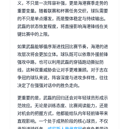
义，不只是一次阵容补强，更是海港赛季走势的
重要变量。随着联赛和杯赛任务交织，球队需要
的不只是单点爆发，而是整体稳定与持续输出。
武磊的状态恢复程度，将直接影响海港锋线在关
键比赛中的上限。
如果武磊能够循序渐进找回比赛节奏，海港的进
攻层次将会更加立体。球队既可以依靠外援前锋
强攻中路，也可以利用武磊的穿插跑动撕扯防
线，这种双重威胁会让对手更难兼顾。对于志在
争冠的球队来说，阵容深度与进攻多样性，往往
决定了在强强对话中的胜负走向。
更重要的是，武磊的回归还会对年轻球员形成示
范效应。无论是训练态度、比赛阅读能力，还是
对机会的把握方式，他都能给队内年轻前锋带来
直观影响。一个处于成熟阶段的核心球员，不仅
承担进球任务，
威尼斯人登录官网
也肩负着带动